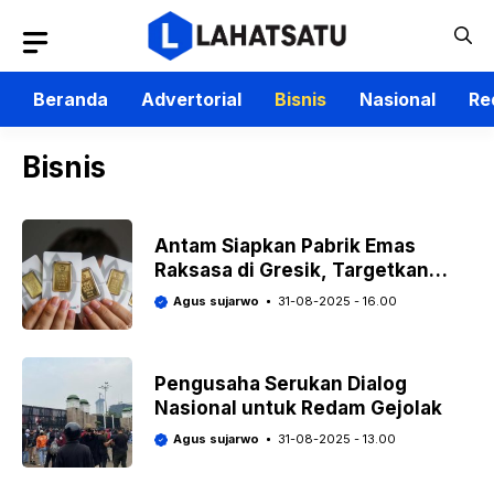
Langsung
ke
isi
Beranda
Advertorial
Bisnis
Nasional
Re
Bisnis
Antam Siapkan Pabrik Emas
Raksasa di Gresik, Targetkan
Produksi 30 Ton Per Tahun
Agus sujarwo
31-08-2025 - 16.00
Pengusaha Serukan Dialog
Nasional untuk Redam Gejolak
Agus sujarwo
31-08-2025 - 13.00