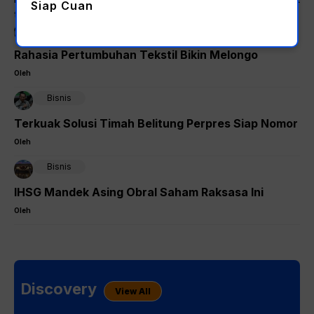
Siap Cuan
transportasi massal Light Rail Transit (LRT) Jakarta rute
Kelapa Gading hingga Manggarai dipastikan akan segera
Bisnis
beroperasi
Rahasia Pertumbuhan Tekstil Bikin Melongo
Oleh
Bisnis
Terkuak Solusi Timah Belitung Perpres Siap Nomor
Oleh
Bisnis
IHSG Mandek Asing Obral Saham Raksasa Ini
Oleh
Discovery
View All