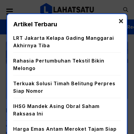
Langsung
ke
isi
×
Artikel Terbaru
Beranda
Advertorial
Bisnis
Nasional
Re
LRT Jakarta Kelapa Gading Manggarai
Akhirnya Tiba
Bisnis
Rahasia Pertumbuhan Tekstil Bikin
Melongo
Terkuak Solusi Timah Belitung Perpres
Siap Nomor
IHSG Mandek Asing Obral Saham
LRT Jakarta Kelapa Gading Manggarai
Raksasa Ini
Akhirnya Tiba
Oleh
Harga Emas Antam Meroket Tajam Siap
lahatsatu.com – Kabar gembira bagi warga Ibu Kota. Proyek