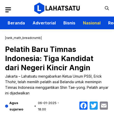
Langsung
ke
isi
Beranda
Advertorial
Bisnis
Nasional
Re
[rank_math_breadcrumb]
Pelatih Baru Timnas
Indonesia: Tiga Kandidat
dari Negeri Kincir Angin
Jakarta – Lahatsatu mengabarkan Ketua Umum PSSI, Erick
Thohir, telah memilih pelatih asal Belanda untuk memimpin
Timnas Indonesia menggantikan Shin Tae-yong. Pelatih anyar
ini dijadwalkan
Faceb
Twit
E
Agus
06-01-2025 -
sujarwo
18.00