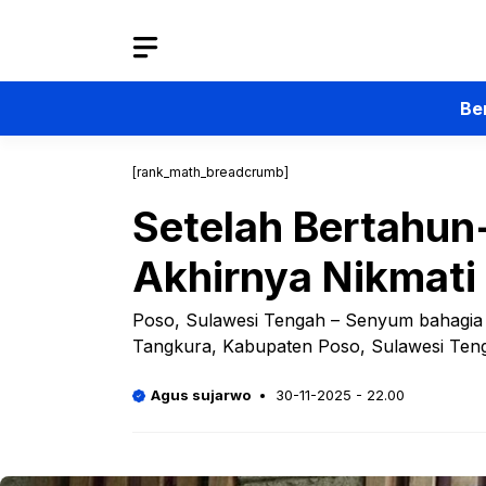
Langsung
ke
isi
Be
[rank_math_breadcrumb]
Setelah Bertahun
Akhirnya Nikmati 
Poso, Sulawesi Tengah – Senyum bahagia t
Tangkura, Kabupaten Poso, Sulawesi Teng
Agus sujarwo
30-11-2025 - 22.00