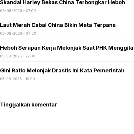
Skandal Harley Bekas China Terbongkar Heboh
06-08-2026 - 07.00
Laut Merah Cabai China Bikin Mata Terpana
06-08-2026 - 04.00
Heboh Serapan Kerja Melonjak Saat PHK Menggila
05-08-2026 - 22.00
Gini Ratio Melonjak Drastis Ini Kata Pemerintah
05-08-2026 - 19.00
Tinggalkan komentar
Komentar