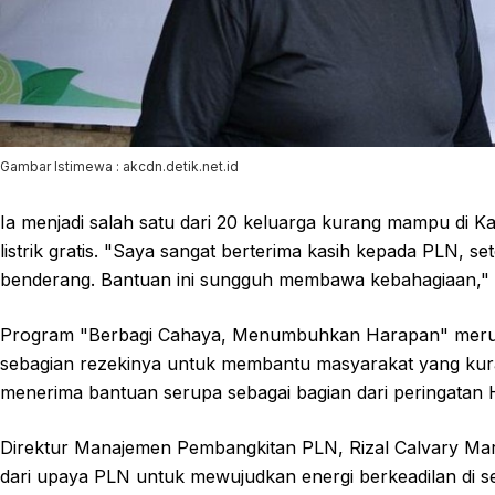
Gambar Istimewa : akcdn.detik.net.id
Ia menjadi salah satu dari 20 keluarga kurang mampu d
listrik gratis. "Saya sangat berterima kasih kepada PLN, s
benderang. Bantuan ini sungguh membawa kebahagiaan,"
Program "Berbagi Cahaya, Menumbuhkan Harapan" merup
sebagian rezekinya untuk membantu masyarakat yang kur
menerima bantuan serupa sebagai bagian dari peringatan H
Direktur Manajemen Pembangkitan PLN, Rizal Calvary Ma
dari upaya PLN untuk mewujudkan energi berkeadilan di se