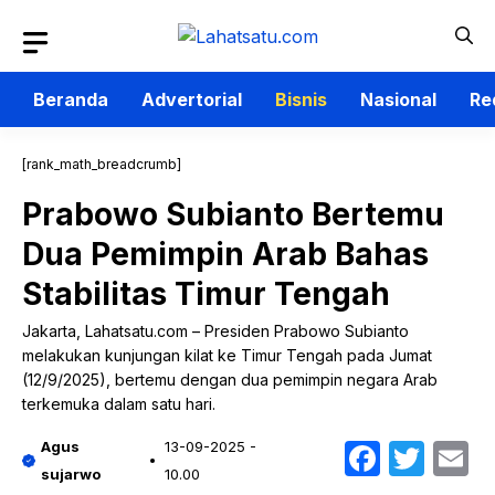
Langsung
ke
isi
Beranda
Advertorial
Bisnis
Nasional
Re
[rank_math_breadcrumb]
Prabowo Subianto Bertemu
Dua Pemimpin Arab Bahas
Stabilitas Timur Tengah
Jakarta, Lahatsatu.com – Presiden Prabowo Subianto
melakukan kunjungan kilat ke Timur Tengah pada Jumat
(12/9/2025), bertemu dengan dua pemimpin negara Arab
terkemuka dalam satu hari.
Faceb
Twit
E
Agus
13-09-2025 -
sujarwo
10.00