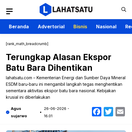
Langsung
ke
isi
Beranda
Advertorial
Bisnis
Nasional
Re
[rank_math_breadcrumb]
Terungkap Alasan Ekspor
Batu Bara Dihentikan
lahatsatu.com – Kementerian Energi dan Sumber Daya Mineral
ESDM baru-baru ini mengambil langkah tegas menghentikan
sementara aktivitas ekspor batu bara nasional. Kebijakan
krusial ini diberlakukan
Faceb
Twit
E
Agus
26-06-2026 -
sujarwo
16.01