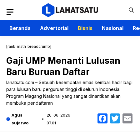
Langsung
ke
isi
Beranda
Advertorial
Bisnis
Nasional
Re
[rank_math_breadcrumb]
Gaji UMP Menanti Lulusan
Baru Buruan Daftar
lahatsatu.com – Sebuah kesempatan emas kembali hadir bagi
para lulusan baru perguruan tinggi di seluruh Indonesia.
Program Magang Nasional yang sangat dinantikan akan
membuka pendaftaran
Faceb
Twit
E
Agus
26-06-2026 -
sujarwo
07.01