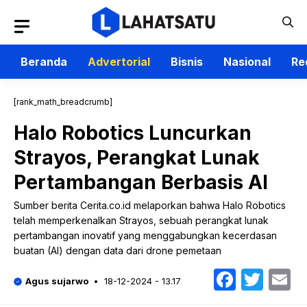
Langsung
ke
isi
Beranda
Advertorial
Bisnis
Nasional
Re
[rank_math_breadcrumb]
Halo Robotics Luncurkan
Strayos, Perangkat Lunak
Pertambangan Berbasis AI
Sumber berita Cerita.co.id melaporkan bahwa Halo Robotics
telah memperkenalkan Strayos, sebuah perangkat lunak
pertambangan inovatif yang menggabungkan kecerdasan
buatan (AI) dengan data dari drone pemetaan
Faceb
Twit
E
Agus sujarwo
18-12-2024 - 13.17