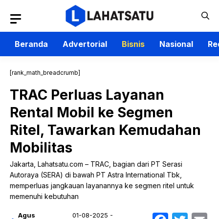
Langsung
ke
isi
Beranda
Advertorial
Bisnis
Nasional
Re
[rank_math_breadcrumb]
TRAC Perluas Layanan
Rental Mobil ke Segmen
Ritel, Tawarkan Kemudahan
Mobilitas
Jakarta, Lahatsatu.com – TRAC, bagian dari PT Serasi
Autoraya (SERA) di bawah PT Astra International Tbk,
memperluas jangkauan layanannya ke segmen ritel untuk
memenuhi kebutuhan
Agus
01-08-2025 -