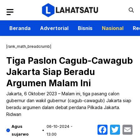
Langsung
ke
isi
Beranda
Advertorial
Bisnis
Nasional
Re
[rank_math_breadcrumb]
Tiga Paslon Cagub-Cawagub
Jakarta Siap Beradu
Argumen Malam Ini
Jakarta, 6 Oktober 2023 – Malam ini, tiga pasang calon
gubernur dan wakil gubernur (cagub-cawagub) Jakarta siap
beradu argumen dalam debat perdana Pilkada Jakarta.
Ridwan
Faceb
Twit
E
Agus
06-10-2024 -
sujarwo
13.00