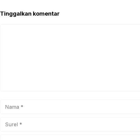
Tinggalkan komentar
Komentar
Nama
Surel
Situs