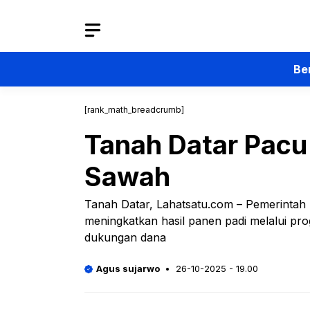
Langsung
ke
isi
Be
[rank_math_breadcrumb]
Tanah Datar Pacu
Sawah
Tanah Datar, Lahatsatu.com – Pemerintah
meningkatkan hasil panen padi melalui prog
dukungan dana
Agus sujarwo
26-10-2025 - 19.00