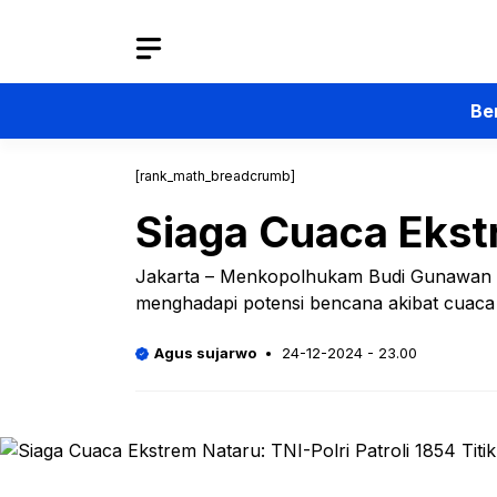
Langsung
ke
isi
Be
[rank_math_breadcrumb]
Siaga Cuaca Ekstr
Jakarta – Menkopolhukam Budi Gunawan m
menghadapi potensi bencana akibat cuaca
Agus sujarwo
24-12-2024 - 23.00