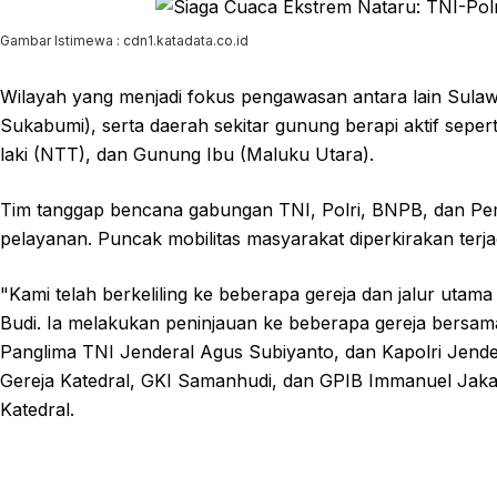
Gambar Istimewa : cdn1.katadata.co.id
Wilayah yang menjadi fokus pengawasan antara lain Sula
Sukabumi), serta daerah sekitar gunung berapi aktif sep
laki (NTT), dan Gunung Ibu (Maluku Utara).
Tim tanggap bencana gabungan TNI, Polri, BNPB, dan Pemd
pelayanan. Puncak mobilitas masyarakat diperkirakan terj
"Kami telah berkeliling ke beberapa gereja dan jalur utam
Budi. Ia melakukan peninjauan ke beberapa gereja bers
Panglima TNI Jenderal Agus Subiyanto, dan Kapolri Jendera
Gereja Katedral, GKI Samanhudi, dan GPIB Immanuel Jak
Katedral.