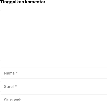
Tinggalkan komentar
Komentar
Nama
Surel
Situs
web