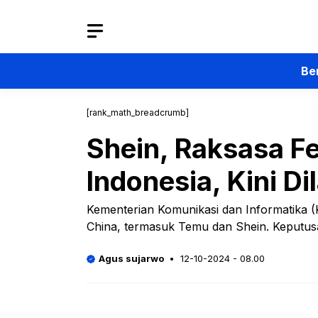
Langsung
ke
isi
Be
[rank_math_breadcrumb]
Shein, Raksasa F
Indonesia, Kini D
Kementerian Komunikasi dan Informatika (K
China, termasuk Temu dan Shein. Keputusan
Agus sujarwo
12-10-2024 - 08.00