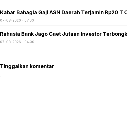
Kabar Bahagia Gaji ASN Daerah Terjamin Rp20 T C
07-08-2026 - 07.00
Rahasia Bank Jago Gaet Jutaan Investor Terbong
07-08-2026 - 04.00
Tinggalkan komentar
Komentar