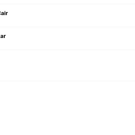
air
kar