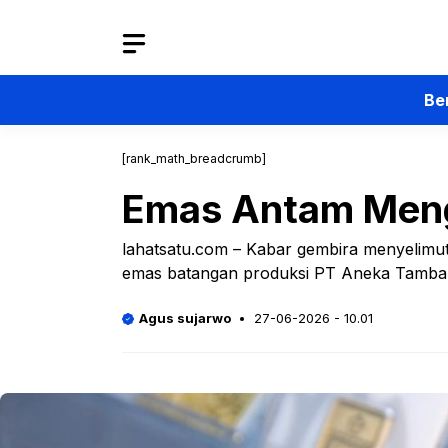
Langsung
ke
isi
Be
[rank_math_breadcrumb]
Emas Antam Mengg
lahatsatu.com – Kabar gembira menyelimut
emas batangan produksi PT Aneka Tamba
Agus sujarwo
27-06-2026 - 10.01