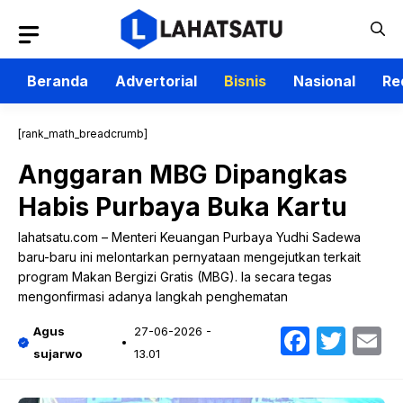
Langsung
ke
isi
Beranda
Advertorial
Bisnis
Nasional
Re
[rank_math_breadcrumb]
Anggaran MBG Dipangkas
Habis Purbaya Buka Kartu
lahatsatu.com – Menteri Keuangan Purbaya Yudhi Sadewa
baru-baru ini melontarkan pernyataan mengejutkan terkait
program Makan Bergizi Gratis (MBG). Ia secara tegas
mengonfirmasi adanya langkah penghematan
Faceb
Twit
E
Agus
27-06-2026 -
sujarwo
13.01