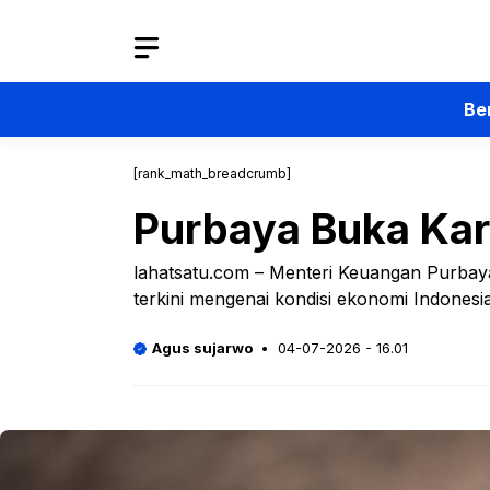
Langsung
ke
isi
Be
[rank_math_breadcrumb]
Purbaya Buka Kar
lahatsatu.com – Menteri Keuangan Purba
terkini mengenai kondisi ekonomi Indonesi
Agus sujarwo
04-07-2026 - 16.01