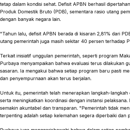
tetap dalam kondisi sehat. Defisit APBN berhasil diperta
Produk Domestik Bruto (PDB), sementara rasio utang pem
dengan banyak negara lain.
"Tahun lalu, defisit APBN berada di kisaran 2,81% dari PD
utang pemerintah juga masih sekitar 40 persen terhadap P
Terkait inisiatif unggulan pemerintah, seperti program Ma
Purbaya menyampaikan bahwa evaluasi terus dilakukan gu
sasaran. Ia mengakui bahwa setiap program baru pasti me
dan penyempurnaan akan terus berjalan.
Untuk itu, pemerintah telah menerapkan langkah-langkah
serta meningkatkan koordinasi dengan instansi pelaksana.
semakin akuntabel dan transparan. "Pemerintah tidak me
terpenting adalah setiap kelemahan segera diperbaiki dan
Purbaya juga menggarisbawahi bahwa dalam setiap pembahas