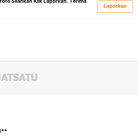
foto Silahkan Klik Laporkan. Terima
Laporkan
i**