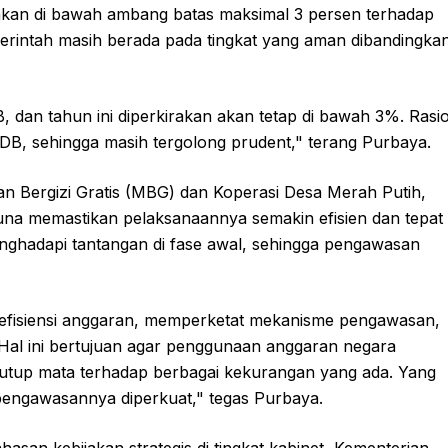
hankan di bawah ambang batas maksimal 3 persen terhadap
erintah masih berada pada tingkat yang aman dibandingka
B, dan tahun ini diperkirakan akan tetap di bawah 3%. Rasi
DB, sehingga masih tergolong prudent," terang Purbaya.
kan Bergizi Gratis (MBG) dan Koperasi Desa Merah Putih,
na memastikan pelaksanaannya semakin efisien dan tepat
nghadapi tantangan di fase awal, sehingga pengawasan
 efisiensi anggaran, memperketat mekanisme pengawasan,
 Hal ini bertujuan agar penggunaan anggaran negara
nutup mata terhadap berbagai kekurangan yang ada. Yang
 pengawasannya diperkuat," tegas Purbaya.
an kebijakan strategis di tingkat kabinet, Kementerian