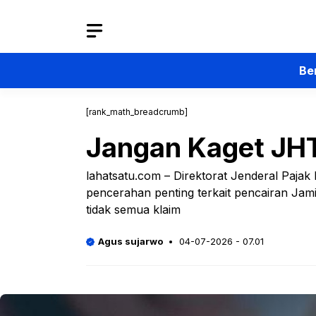
Langsung
ke
isi
Be
[rank_math_breadcrumb]
Jangan Kaget JHT 
lahatsatu.com – Direktorat Jenderal Pa
pencerahan penting terkait pencairan Ja
tidak semua klaim
Agus sujarwo
04-07-2026 - 07.01