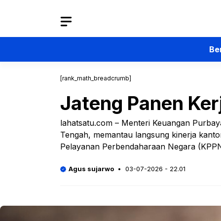
Langsung
ke
isi
Be
[rank_math_breadcrumb]
Jateng Panen Ker
lahatsatu.com – Menteri Keuangan Purba
Tengah, memantau langsung kinerja kantor
Pelayanan Perbendaharaan Negara (KPP
Agus sujarwo
03-07-2026 - 22.01