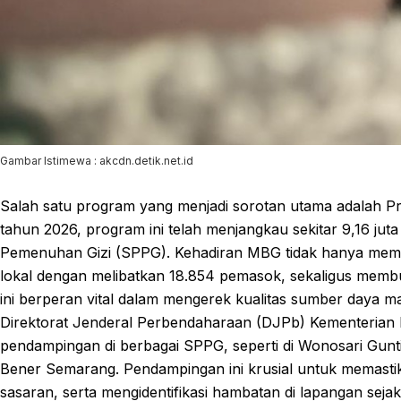
Gambar Istimewa : akcdn.detik.net.id
Salah satu program yang menjadi sorotan utama adalah P
tahun 2026, program ini telah menjangkau sekitar 9,16 ju
Pemenuhan Gizi (SPPG). Kehadiran MBG tidak hanya memas
lokal dengan melibatkan 18.854 pemasok, sekaligus membuka
ini berperan vital dalam mengerek kualitas sumber daya 
Direktorat Jenderal Perbendaharaan (DJPb) Kementerian 
pendampingan di berbagai SPPG, seperti di Wonosari Gun
Bener Semarang. Pendampingan ini krusial untuk memastik
sasaran, serta mengidentifikasi hambatan di lapangan seja