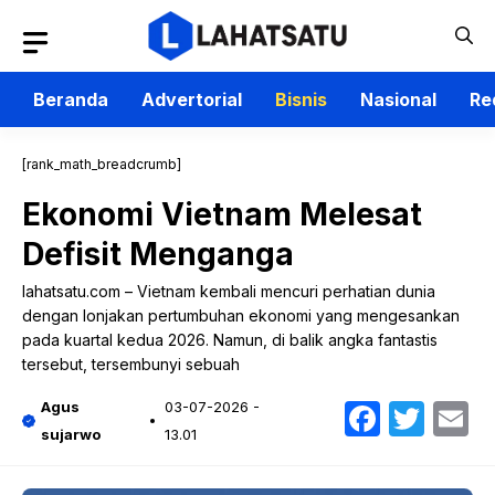
Langsung
ke
isi
Beranda
Advertorial
Bisnis
Nasional
Re
[rank_math_breadcrumb]
Ekonomi Vietnam Melesat
Defisit Menganga
lahatsatu.com – Vietnam kembali mencuri perhatian dunia
dengan lonjakan pertumbuhan ekonomi yang mengesankan
pada kuartal kedua 2026. Namun, di balik angka fantastis
tersebut, tersembunyi sebuah
Faceb
Twit
E
Agus
03-07-2026 -
sujarwo
13.01