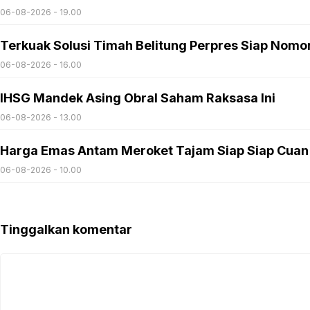
06-08-2026 - 19.00
Terkuak Solusi Timah Belitung Perpres Siap Nomo
06-08-2026 - 16.00
IHSG Mandek Asing Obral Saham Raksasa Ini
06-08-2026 - 13.00
Harga Emas Antam Meroket Tajam Siap Siap Cuan
06-08-2026 - 10.00
Tinggalkan komentar
Komentar