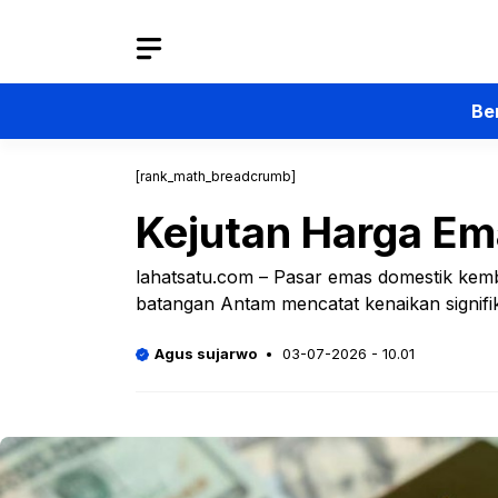
Langsung
ke
isi
Be
[rank_math_breadcrumb]
Kejutan Harga Ema
lahatsatu.com – Pasar emas domestik kemb
batangan Antam mencatat kenaikan signifi
Agus sujarwo
03-07-2026 - 10.01