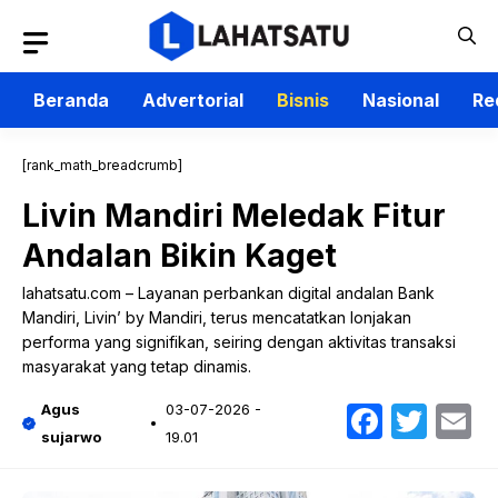
Langsung
ke
isi
Beranda
Advertorial
Bisnis
Nasional
Re
[rank_math_breadcrumb]
Livin Mandiri Meledak Fitur
Andalan Bikin Kaget
lahatsatu.com – Layanan perbankan digital andalan Bank
Mandiri, Livin’ by Mandiri, terus mencatatkan lonjakan
performa yang signifikan, seiring dengan aktivitas transaksi
masyarakat yang tetap dinamis.
Faceb
Twit
E
Agus
03-07-2026 -
sujarwo
19.01