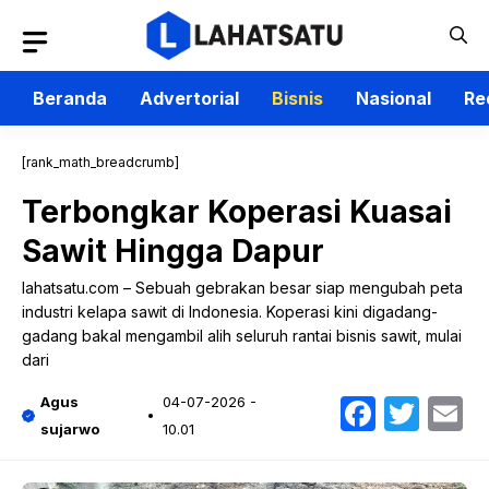
Langsung
ke
isi
Beranda
Advertorial
Bisnis
Nasional
Re
[rank_math_breadcrumb]
Terbongkar Koperasi Kuasai
Sawit Hingga Dapur
lahatsatu.com – Sebuah gebrakan besar siap mengubah peta
industri kelapa sawit di Indonesia. Koperasi kini digadang-
gadang bakal mengambil alih seluruh rantai bisnis sawit, mulai
dari
Faceb
Twit
E
Agus
04-07-2026 -
sujarwo
10.01