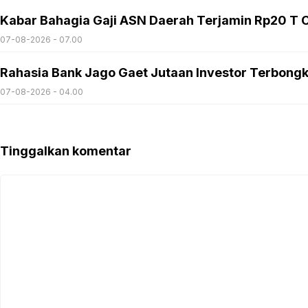
Kabar Bahagia Gaji ASN Daerah Terjamin Rp20 T C
07-08-2026 - 07.00
Rahasia Bank Jago Gaet Jutaan Investor Terbong
07-08-2026 - 04.00
Tinggalkan komentar
Komentar