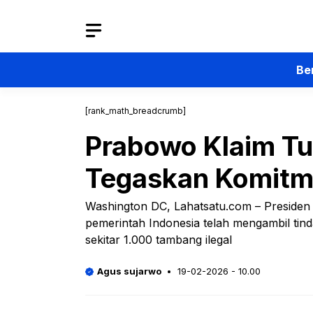
Langsung
ke
isi
Be
[rank_math_breadcrumb]
Prabowo Klaim Tut
Tegaskan Komit
Washington DC, Lahatsatu.com – Preside
pemerintah Indonesia telah mengambil tind
sekitar 1.000 tambang ilegal
Agus sujarwo
19-02-2026 - 10.00