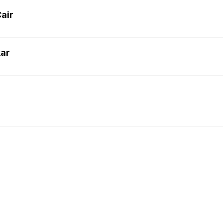
air
kar