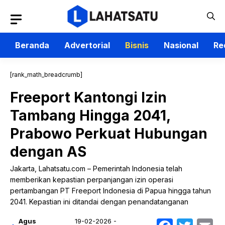
Langsung
ke
isi
Beranda
Advertorial
Bisnis
Nasional
Re
[rank_math_breadcrumb]
Freeport Kantongi Izin
Tambang Hingga 2041,
Prabowo Perkuat Hubungan
dengan AS
Jakarta, Lahatsatu.com – Pemerintah Indonesia telah
memberikan kepastian perpanjangan izin operasi
pertambangan PT Freeport Indonesia di Papua hingga tahun
2041. Kepastian ini ditandai dengan penandatanganan
Agus
19-02-2026 -