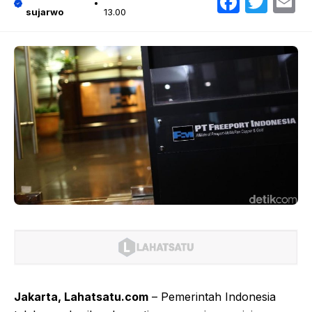
Faceb
Twit
E
sujarwo
13.00
Jakarta, Lahatsatu.com
– Pemerintah Indonesia