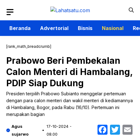
Langsung
ke
isi
Beranda
Advertorial
Bisnis
Nasional
Re
[rank_math_breadcrumb]
Prabowo Beri Pembekalan
Calon Menteri di Hambalang,
PDIP Siap Dukung
Presiden terpilih Prabowo Subianto menggelar pertemuan
dengan para calon menteri dan wakil menteri di kediamannya
di Hambalang, Bogor, pada Rabu (16/10). Pertemuan ini
merupakan bagian
Faceb
Twit
E
Agus
17-10-2024 -
sujarwo
08.00