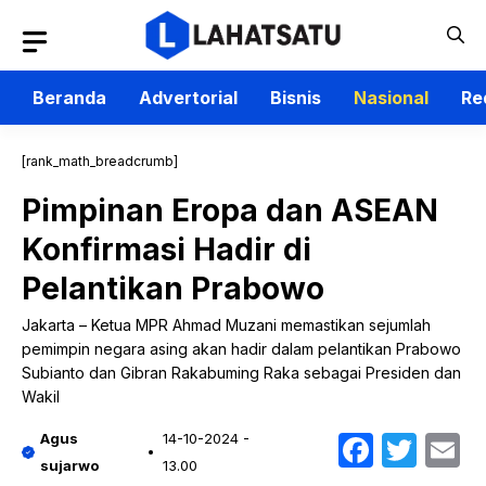
Langsung
ke
isi
Beranda
Advertorial
Bisnis
Nasional
Re
[rank_math_breadcrumb]
Pimpinan Eropa dan ASEAN
Konfirmasi Hadir di
Pelantikan Prabowo
Jakarta – Ketua MPR Ahmad Muzani memastikan sejumlah
pemimpin negara asing akan hadir dalam pelantikan Prabowo
Subianto dan Gibran Rakabuming Raka sebagai Presiden dan
Wakil
Faceb
Twit
E
Agus
14-10-2024 -
sujarwo
13.00