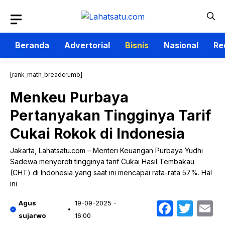
Langsung
ke
isi
Beranda
Advertorial
Bisnis
Nasional
Re
[rank_math_breadcrumb]
Menkeu Purbaya
Pertanyakan Tingginya Tarif
Cukai Rokok di Indonesia
Jakarta, Lahatsatu.com – Menteri Keuangan Purbaya Yudhi
Sadewa menyoroti tingginya tarif Cukai Hasil Tembakau
(CHT) di Indonesia yang saat ini mencapai rata-rata 57%. Hal
ini
Faceb
Twit
E
Agus
19-09-2025 -
sujarwo
16.00