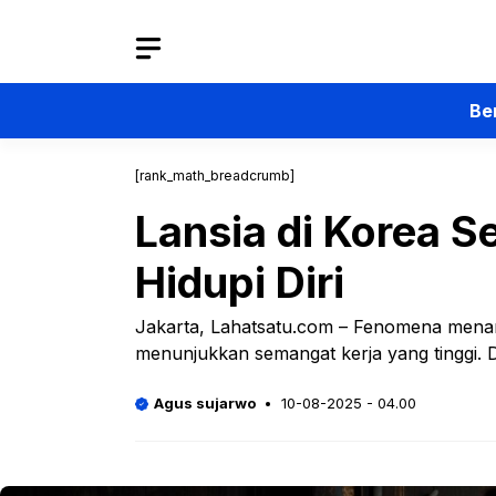
Langsung
ke
isi
Be
[rank_math_breadcrumb]
Lansia di Korea S
Hidupi Diri
Jakarta, Lahatsatu.com – Fenomena menarik 
menunjukkan semangat kerja yang tinggi.
Agus sujarwo
10-08-2025 - 04.00