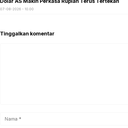
Dolar AS Makin Perkasa Rupiah Terus Tertekan
07-08-2026 - 10.00
Tinggalkan komentar
Komentar
Nama