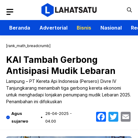
Langsung
ke
isi
Beranda
Advertorial
Bisnis
Nasional
Re
[rank_math_breadcrumb]
KAI Tambah Gerbong
Antisipasi Mudik Lebaran
Lampung – PT Kereta Api Indonesia (Persero) Divre IV
Tanjungkarang menambah tiga gerbong kereta ekonomi
untuk menghadapi lonjakan penumpang mudik Lebaran 2025.
Penambahan ini difokuskan
Faceb
Twit
E
Agus
26-04-2025 -
sujarwo
04.00