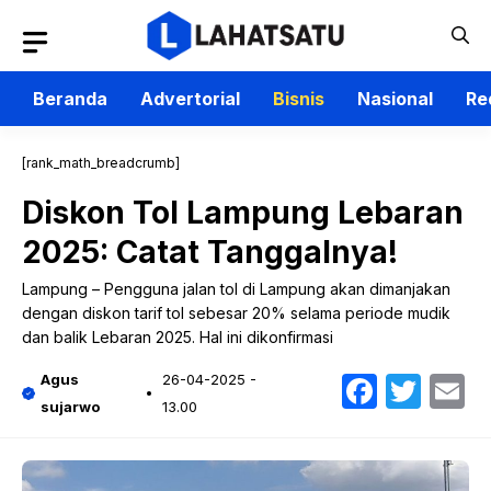
Langsung
ke
isi
Beranda
Advertorial
Bisnis
Nasional
Re
[rank_math_breadcrumb]
Diskon Tol Lampung Lebaran
2025: Catat Tanggalnya!
Lampung – Pengguna jalan tol di Lampung akan dimanjakan
dengan diskon tarif tol sebesar 20% selama periode mudik
dan balik Lebaran 2025. Hal ini dikonfirmasi
Faceb
Twit
E
Agus
26-04-2025 -
sujarwo
13.00