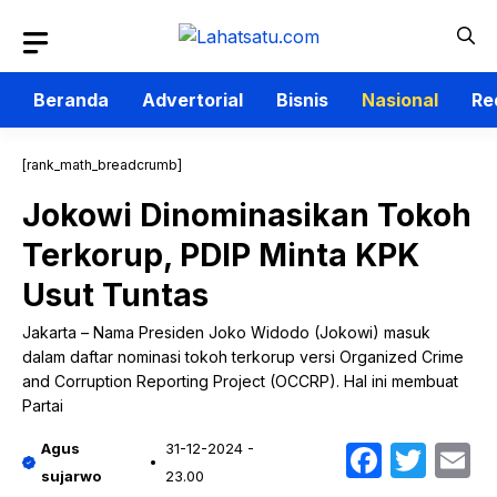
Langsung
ke
isi
Beranda
Advertorial
Bisnis
Nasional
Re
[rank_math_breadcrumb]
Jokowi Dinominasikan Tokoh
Terkorup, PDIP Minta KPK
Usut Tuntas
Jakarta – Nama Presiden Joko Widodo (Jokowi) masuk
dalam daftar nominasi tokoh terkorup versi Organized Crime
and Corruption Reporting Project (OCCRP). Hal ini membuat
Partai
Faceb
Twit
E
Agus
31-12-2024 -
sujarwo
23.00