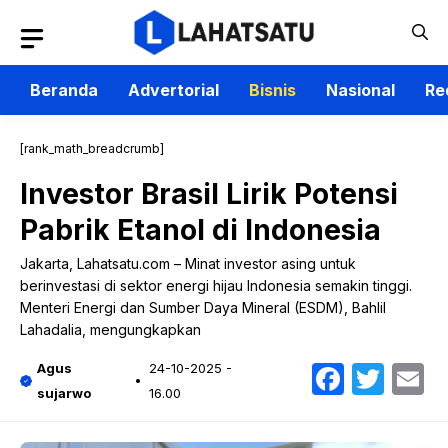
Langsung
ke
isi
Beranda
Advertorial
Bisnis
Nasional
Re
[rank_math_breadcrumb]
Investor Brasil Lirik Potensi
Pabrik Etanol di Indonesia
Jakarta, Lahatsatu.com – Minat investor asing untuk
berinvestasi di sektor energi hijau Indonesia semakin tinggi.
Menteri Energi dan Sumber Daya Mineral (ESDM), Bahlil
Lahadalia, mengungkapkan
Faceb
Twit
E
Agus
24-10-2025 -
sujarwo
16.00