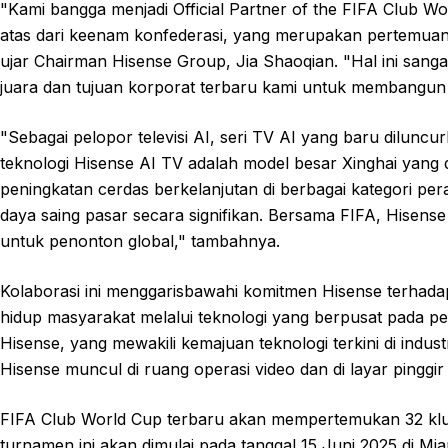
"Kami bangga menjadi Official Partner of the FIFA Club 
atas dari keenam konfederasi, yang merupakan pertemuan 
ujar Chairman Hisense Group, Jia Shaoqian. "Hal ini san
juara dan tujuan korporat terbaru kami untuk membangun
"Sebagai pelopor televisi AI, seri TV AI yang baru dilunc
teknologi Hisense AI TV adalah model besar Xinghai yan
peningkatan cerdas berkelanjutan di berbagai kategori p
daya saing pasar secara signifikan. Bersama FIFA, Hisen
untuk penonton global," tambahnya.
Kolaborasi ini menggarisbawahi komitmen Hisense terhadap
hidup masyarakat melalui teknologi yang berpusat pada pen
Hisense, yang mewakili kemajuan teknologi terkini di indust
Hisense muncul di ruang operasi video dan di layar pinggir
FIFA Club World Cup terbaru akan mempertemukan 32 klub
turnamen ini akan dimulai pada tanggal 15 Juni 2025 di M