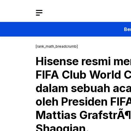
Langsung
ke
isi
Be
[rank_math_breadcrumb]
Hisense resmi men
FIFA Club World 
dalam sebuah aca
oleh Presiden FIFA
Mattias GrafstrÃ
Shaoqian.