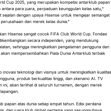
World Cup 2025, yang merupakan kompetisi antarklub papan
antara para juara, perpaduan keunggulan kelas satu,"
gat sejalan dengan upaya Hisense untuk mengejar semangat
 perusahaan dan merek kelas dunia."
urkan Hisense sangat cocok FIFA Club World Cup. Fondasi
g dikembangkan secara independen, yang mendukung
eralatan, sehingga meningkatkan pengalaman pengguna dan
se akan mempersembahkan Piala Dunia Antarklub terbaik
 inovasi teknologi dan visinya untuk meningkatkan kualita
gguna, produk berkualitas tinggi, dan skenario AI. TV
ri ini, akan terlihat di seluruh turnamen, dengan merek
 lapangan.
 papan atas dunia setiap empat tahun. Edisi perdana
iami, dan juara klub global pertama yang sesungguhnya