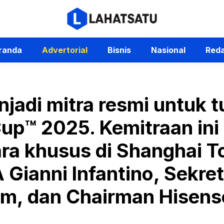
randa
Advertorial
Bisnis
Nasional
Reda
jadi mitra resmi untuk 
Cup™ 2025. Kemitraan in
ra khusus di Shanghai To
 Gianni Infantino, Sekret
¶m, dan Chairman Hisens