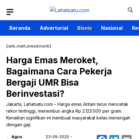
Langsung
ke
isi
Beranda
Advertorial
Bisnis
Nasional
Re
[rank_math_breadcrumb]
Harga Emas Meroket,
Bagaimana Cara Pekerja
Bergaji UMR Bisa
Berinvestasi?
Jakarta, Lahatsatu.com – Harga emas Antam terus mencetak
rekor tertinggi, menembus angka Rp 2.123.000 per gram.
Kenaikan signifikan ini membuat masyarakat kelas menengah
dengan gaji
Agus
23-09-2025 -