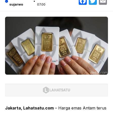
Faceb
Twit
E
sujarwo
07.00
Jakarta, Lahatsatu.com
– Harga emas Antam terus