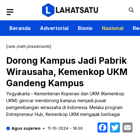
Langsung
ke
isi
Beranda
Advertorial
Bisnis
Nasional
Re
[rank_math_breadcrumb]
Dorong Kampus Jadi Pabrik
Wirausaha, Kemenkop UKM
Gandeng Kampus
Yogyakarta – Kementerian Koperasi dan UKM (Kemenkop
UKM) gencar mendorong kampus menjadi pusat
pengembangan wirausaha di Indonesia. Melalui program
Entrepreneur Hub, Kemenkop UKM mengajak berbagai
Faceb
Twit
E
Agus sujarwo
11-10-2024 - 18.00