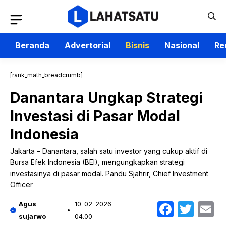
Langsung
ke
isi
Beranda
Advertorial
Bisnis
Nasional
Re
[rank_math_breadcrumb]
Danantara Ungkap Strategi
Investasi di Pasar Modal
Indonesia
Jakarta – Danantara, salah satu investor yang cukup aktif di
Bursa Efek Indonesia (BEI), mengungkapkan strategi
investasinya di pasar modal. Pandu Sjahrir, Chief Investment
Officer
Faceb
Twit
E
Agus
10-02-2026 -
sujarwo
04.00