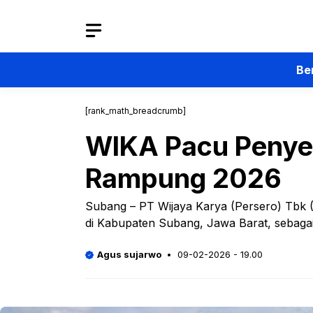
Langsung
ke
isi
Be
[rank_math_breadcrumb]
WIKA Pacu Penyel
Rampung 2026
Subang – PT Wijaya Karya (Persero) Tb
di Kabupaten Subang, Jawa Barat, sebagai
Agus sujarwo
09-02-2026 - 19.00