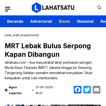
Langsung
ke
isi
Beranda
Advertorial
Bisnis
Nasional
Re
[rank_math_breadcrumb]
MRT Lebak Bulus Serpong
Kapan Dibangun
lahatsatu.com – Asa masyarakat akan perluasan jaringan
Moda Raya Terpadu (MRT) Jakarta hingga ke Serpong
Tangerang Selatan semakin mendekati kenyataan. Studi
kelayakan untuk rute interkoneksi
Faceb
Twit
E
Agus
21-06-2026 -
sujarwo
16.01