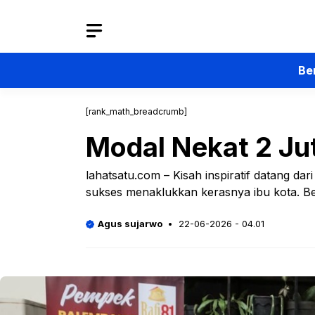
Langsung
ke
isi
Be
[rank_math_breadcrumb]
Modal Nekat 2 Ju
lahatsatu.com – Kisah inspiratif datang d
sukses menaklukkan kerasnya ibu kota. Be
Agus sujarwo
22-06-2026 - 04.01