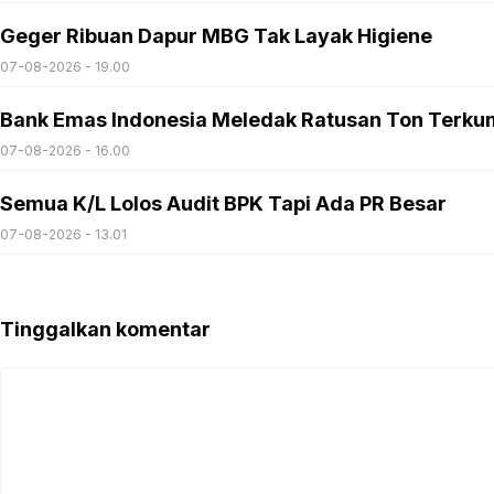
Geger Ribuan Dapur MBG Tak Layak Higiene
07-08-2026 - 19.00
Bank Emas Indonesia Meledak Ratusan Ton Terku
07-08-2026 - 16.00
Semua K/L Lolos Audit BPK Tapi Ada PR Besar
07-08-2026 - 13.01
Tinggalkan komentar
Komentar