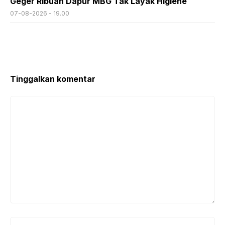
Geger Ribuan Dapur MBG Tak Layak Higiene
07-08-2026 - 19.00
Tinggalkan komentar
Komentar
Nama