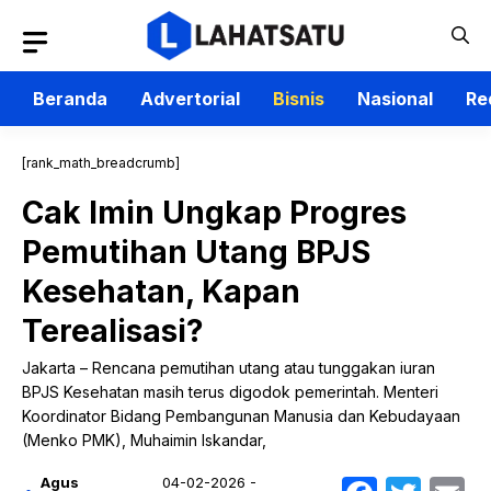
Langsung
ke
isi
Beranda
Advertorial
Bisnis
Nasional
Re
[rank_math_breadcrumb]
Cak Imin Ungkap Progres
Pemutihan Utang BPJS
Kesehatan, Kapan
Terealisasi?
Jakarta – Rencana pemutihan utang atau tunggakan iuran
BPJS Kesehatan masih terus digodok pemerintah. Menteri
Koordinator Bidang Pembangunan Manusia dan Kebudayaan
(Menko PMK), Muhaimin Iskandar,
Agus
04-02-2026 -