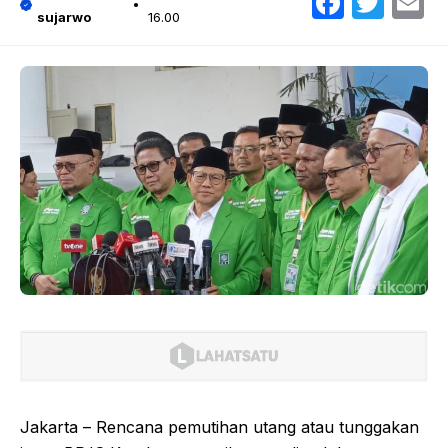
Faceb
Twit
E
sujarwo
16.00
Jakarta – Rencana pemutihan utang atau tunggakan