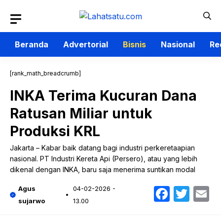
Langsung
ke
isi
Beranda
Advertorial
Bisnis
Nasional
Re
[rank_math_breadcrumb]
INKA Terima Kucuran Dana
Ratusan Miliar untuk
Produksi KRL
Jakarta – Kabar baik datang bagi industri perkeretaapian
nasional. PT Industri Kereta Api (Persero), atau yang lebih
dikenal dengan INKA, baru saja menerima suntikan modal
Faceb
Twit
E
Agus
04-02-2026 -
sujarwo
13.00