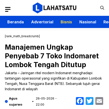
Langsung
ke
isi
Beranda
Advertorial
Bisnis
Nasional
Re
[rank_math_breadcrumb]
Manajemen Ungkap
Penyebab 7 Toko Indomaret
Lombok Tengah Ditutup
Jakarta – Jaringan ritel modern Indomaret menghadapi
tantangan operasional yang signifikan di Kabupaten Lombok
Tengah, Nusa Tenggara Barat (NTB). Sebanyak tujuh gerai
Indomaret di wilayah
Faceb
Twit
E
Agus
26-05-2026 -
sujarwo
22.00