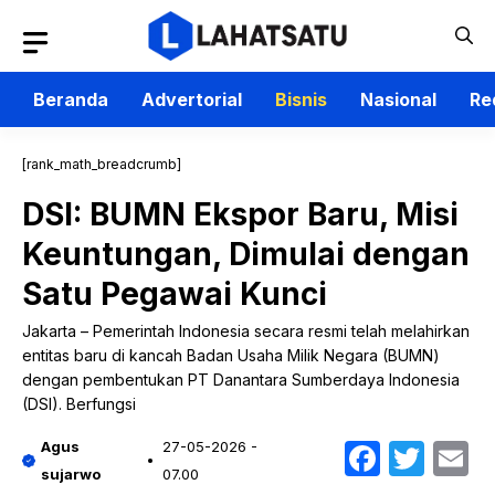
Langsung
ke
isi
Beranda
Advertorial
Bisnis
Nasional
Re
[rank_math_breadcrumb]
DSI: BUMN Ekspor Baru, Misi
Keuntungan, Dimulai dengan
Satu Pegawai Kunci
Jakarta – Pemerintah Indonesia secara resmi telah melahirkan
entitas baru di kancah Badan Usaha Milik Negara (BUMN)
dengan pembentukan PT Danantara Sumberdaya Indonesia
(DSI). Berfungsi
Faceb
Twit
E
Agus
27-05-2026 -
sujarwo
07.00