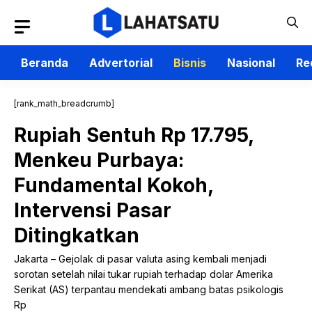
Langsung
ke
isi
Beranda
Advertorial
Bisnis
Nasional
Re
[rank_math_breadcrumb]
Rupiah Sentuh Rp 17.795,
Menkeu Purbaya:
Fundamental Kokoh,
Intervensi Pasar
Ditingkatkan
Jakarta – Gejolak di pasar valuta asing kembali menjadi
sorotan setelah nilai tukar rupiah terhadap dolar Amerika
Serikat (AS) terpantau mendekati ambang batas psikologis
Rp