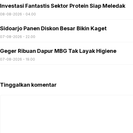
Investasi Fantastis Sektor Protein Siap Meledak
08-08-2026 - 04.00
Sidoarjo Panen Diskon Besar Bikin Kaget
07-08-2026 - 22.00
Geger Ribuan Dapur MBG Tak Layak Higiene
07-08-2026 - 19.00
Tinggalkan komentar
Komentar