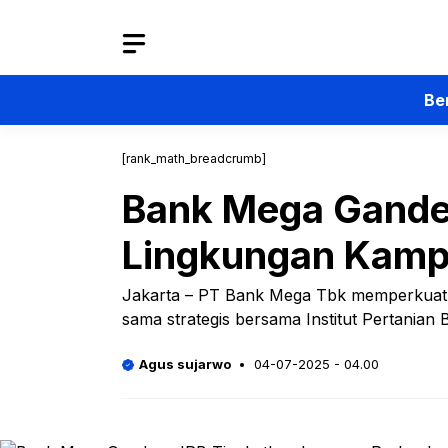
Langsung
ke
isi
Be
[rank_math_breadcrumb]
Bank Mega Ganden
Lingkungan Kam
Jakarta – PT Bank Mega Tbk memperkuat k
sama strategis bersama Institut Pertanian 
Agus sujarwo
04-07-2025 - 04.00