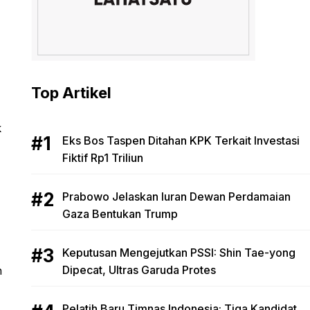
Top Artikel
k
Eks Bos Taspen Ditahan KPK Terkait Investasi
Fiktif Rp1 Triliun
Prabowo Jelaskan Iuran Dewan Perdamaian
Gaza Bentukan Trump
Keputusan Mengejutkan PSSI: Shin Tae-yong
Dipecat, Ultras Garuda Protes
n
Pelatih Baru Timnas Indonesia: Tiga Kandidat