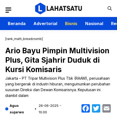
Langsung
ke
isi
Beranda
Advertorial
Bisnis
Nasional
Re
[rank_math_breadcrumb]
Ario Bayu Pimpin Multivision
Plus, Gita Sjahrir Duduk di
Kursi Komisaris
Jakarta – PT Tripar Multivision Plus Tbk (RAAM), perusahaan
yang bergerak di industri hiburan, mengumumkan perubahan
susunan Direksi dan Dewan Komisarisnya. Keputusan ini
diambil dalam
Faceb
Twit
E
Agus
26-06-2025 -
sujarwo
10.00