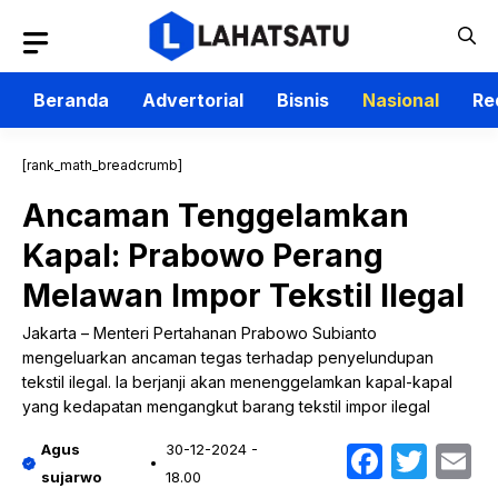
Langsung
ke
isi
Beranda
Advertorial
Bisnis
Nasional
Re
[rank_math_breadcrumb]
Ancaman Tenggelamkan
Kapal: Prabowo Perang
Melawan Impor Tekstil Ilegal
Jakarta – Menteri Pertahanan Prabowo Subianto
mengeluarkan ancaman tegas terhadap penyelundupan
tekstil ilegal. Ia berjanji akan menenggelamkan kapal-kapal
yang kedapatan mengangkut barang tekstil impor ilegal
Faceb
Twit
E
Agus
30-12-2024 -
sujarwo
18.00