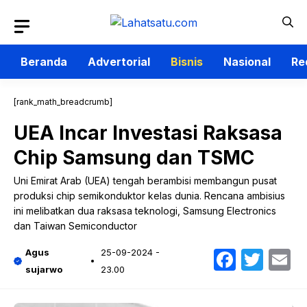
Langsung
ke
isi
Beranda
Advertorial
Bisnis
Nasional
Re
[rank_math_breadcrumb]
UEA Incar Investasi Raksasa
Chip Samsung dan TSMC
Uni Emirat Arab (UEA) tengah berambisi membangun pusat
produksi chip semikonduktor kelas dunia. Rencana ambisius
ini melibatkan dua raksasa teknologi, Samsung Electronics
dan Taiwan Semiconductor
Faceb
Twit
E
Agus
25-09-2024 -
sujarwo
23.00