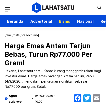
Langsung
ke
isi
Beranda
Advertorial
Bisnis
Nasional
Re
[rank_math_breadcrumb]
Harga Emas Antam Terjun
Bebas, Turun Rp77.000 Per
Gram!
Jakarta, Lahatsatu.com – Kabar kurang menggembirakan bagi
investor emas. Harga emas batangan Antam hari ini, Rabu
(4/3/2026), mengalami penurunan signifikan sebesar
Rp77.000 per gram. Setelah
Faceb
Twit
E
Agus
04-03-2026 -
sujarwo
10.00